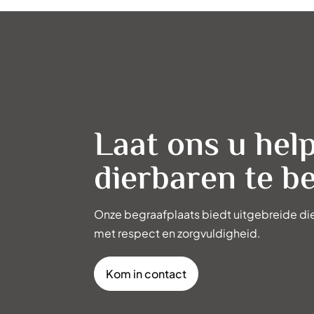
Laat ons u hel
dierbaren te b
Onze begraafplaats biedt uitgebreide di
met respect en zorgvuldigheid.
Kom in contact