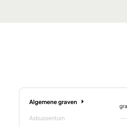
Algemene graven
gra
Asbussentuin